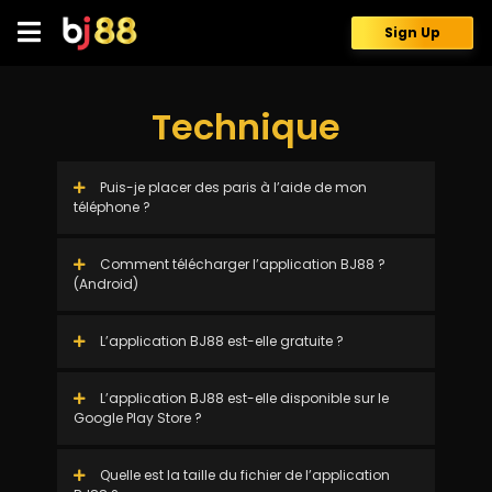
Skip
to
Sign Up
content
Technique
Puis-je placer des paris à l’aide de mon
téléphone ?
Comment télécharger l’application BJ88 ?
(Android)
L’application BJ88 est-elle gratuite ?
L’application BJ88 est-elle disponible sur le
Google Play Store ?
Quelle est la taille du fichier de l’application