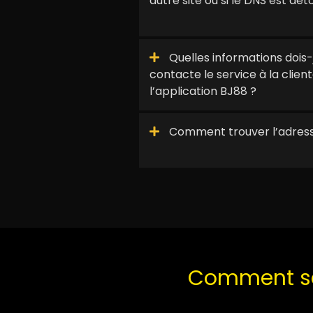
autre site ou si le DNS est dé
Quelles informations dois-j
contacte le service à la clie
l’application BJ88 ?
Comment trouver l’adress
Comment sav