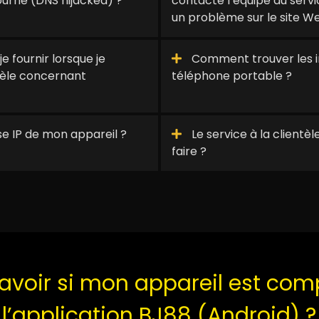
tourné (DNS hijacked) ?
contacte l’équipe du servi
un problème sur le site We
e fournir lorsque je
Comment trouver les 
ntèle concernant
téléphone portable ?
e IP de mon appareil ?
Le service à la clientèl
faire ?
oir si mon appareil est com
l’application BJ88 (Android) ?