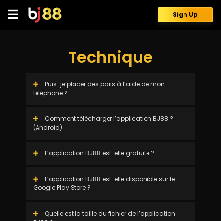
Skip
to
Sign Up
content
Technique
Puis-je placer des paris à l’aide de mon
téléphone ?
Comment télécharger l’application BJ88 ?
(Android)
L’application BJ88 est-elle gratuite ?
L’application BJ88 est-elle disponible sur le
Google Play Store ?
Quelle est la taille du fichier de l’application