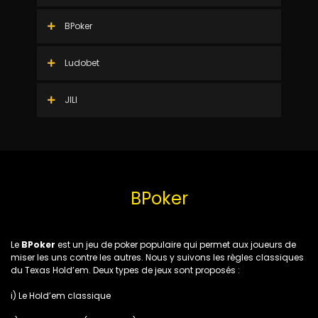
BPoker
Ludobet
JILI
BPoker
Le
BPoker
est un jeu de poker populaire qui permet aux joueurs de
miser les uns contre les autres. Nous y suivons les règles classiques
du Texas Hold’em. Deux types de jeux sont proposés :
i) Le Hold’em classique