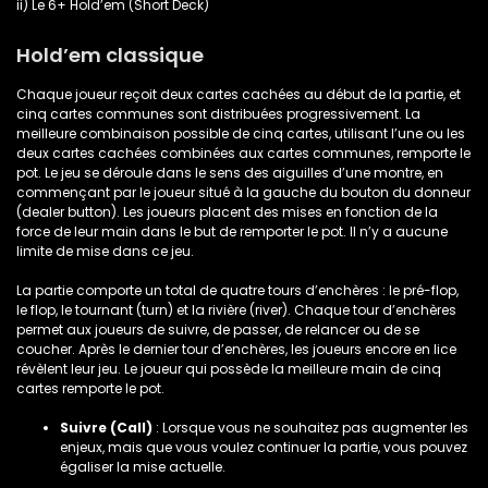
ii) Le 6+ Hold’em (Short Deck)
Hold’em classique
Chaque joueur reçoit deux cartes cachées au début de la partie, et
cinq cartes communes sont distribuées progressivement. La
meilleure combinaison possible de cinq cartes, utilisant l’une ou les
deux cartes cachées combinées aux cartes communes, remporte le
pot. Le jeu se déroule dans le sens des aiguilles d’une montre, en
commençant par le joueur situé à la gauche du bouton du donneur
(dealer button). Les joueurs placent des mises en fonction de la
force de leur main dans le but de remporter le pot. Il n’y a aucune
limite de mise dans ce jeu.
La partie comporte un total de quatre tours d’enchères : le pré-flop,
le flop, le tournant (turn) et la rivière (river). Chaque tour d’enchères
permet aux joueurs de suivre, de passer, de relancer ou de se
coucher. Après le dernier tour d’enchères, les joueurs encore en lice
révèlent leur jeu. Le joueur qui possède la meilleure main de cinq
cartes remporte le pot.
Suivre (Call)
: Lorsque vous ne souhaitez pas augmenter les
enjeux, mais que vous voulez continuer la partie, vous pouvez
égaliser la mise actuelle.