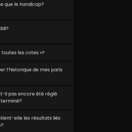
e que le handicap?
ddi?
 toutes les cotes »?
r l’historique de mes paris
t-il pas encore été réglé
 terminé?
ent-elle les résultats liés
s?