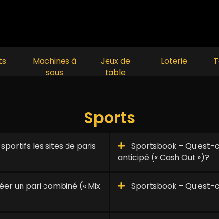
ts
Machines à
Jeux de
Loterie
T
sous
table
Sports
ortifs les sites de paris
Sportsbook – Qu’est-c
anticipé (« Cash Out »)?
r un pari combiné (« Mix
Sportsbook – Qu’est-ce