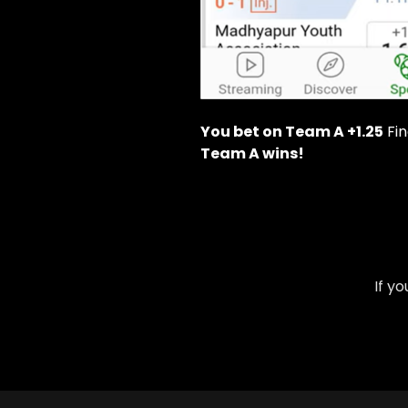
You bet on Team A +1.25
Fi
Team A wins!
If y