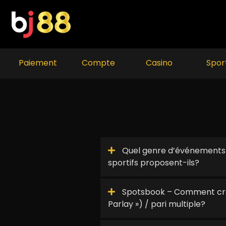
Skip
to
content
Paiement
Compte
Casino
Spor
Quel genre d’événements sp
sportifs proposent-ils?
Spotsbook – Comment crée
Parlay ») / pari multiple?