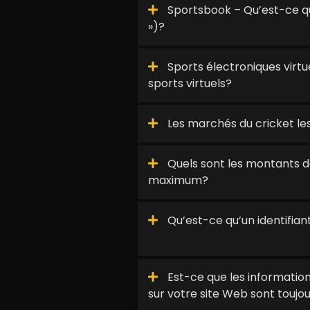
Sportsbook – Qu’est-ce que
»)?
Sports électroniques virtu
sports virtuels?
Les marchés du cricket les
Quels sont les montants 
maximum?
Qu’est-ce qu’un identifiant
Est-ce que les information
sur votre site Web sont toujo