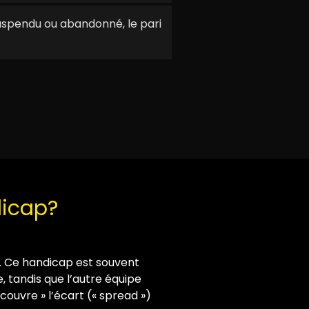
uspendu ou abandonné, le pari
dicap?
-. Ce handicap est souvent
e, tandis que l’autre équipe
 couvre » l’écart (« spread »)