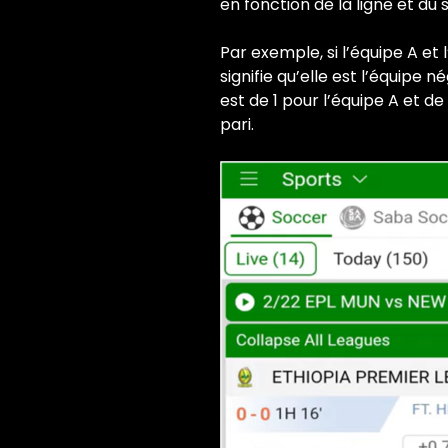
en fonction de la ligne et du s
Par exemple, si l’équipe A et 
signifie qu’elle est l’équipe n
est de 1 pour l’équipe A et de
pari.