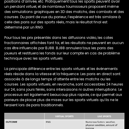
positions d’arrivée, etc. Pratiquement tous les sports peuvent avoir
un pendant virtuel, et de nombreux fournisseurs proposent même
des simulations graphiques en 3D des matchs, des combats et des
courses. Du point de vue du parieur, l’expérience est très similaire à
celle des paris sur des sports réels, mais le résultat final est
déterminé par un RNG.
Pour tous les prix présentés dans les diffusions vidéo, les cotes
fractionnaires affichées font foi, et les résultats ne peuvent en aucun
cas être influencés par BJ88. BJ88 annulera tous les paris des
joueurs et restituera les fonds sur leur compte en cas de problème
technique avec les sports virtuels.
La principale différence entre les sports virtuels et les événements
réels réside dans la vitesse et la fréquence. Les paris en direct sont
associés à de longs temps d’attente entre les matchs ou les
courses. Les sports virtuels, en revanche, sont accessibles 24 heures
sur 24, sans jours fériés, sans intersaisons ni autres interruptions. Le
processus est également beaucoup plus rapide, ce qui permet aux
parieurs de placer plus de mises sur les sports virtuels qu’ils ne le
feraient lors de paris traditionnels.