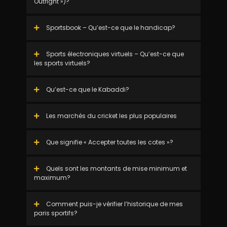
Outright »)?
Sportsbook – Qu’est-ce que le handicap?
Sports électroniques virtuels – Qu’est-ce que
les sports virtuels?
Qu’est-ce que le Kabaddi?
Les marchés du cricket les plus populaires
Que signifie « Accepter toutes les cotes »?
Quels sont les montants de mise minimum et
maximum?
Comment puis-je vérifier l’historique de mes
paris sportifs?