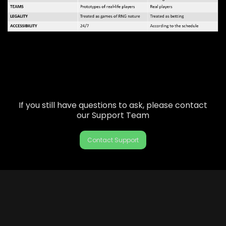
If you still have questions to ask, please contact
our Support Team
Contact Support