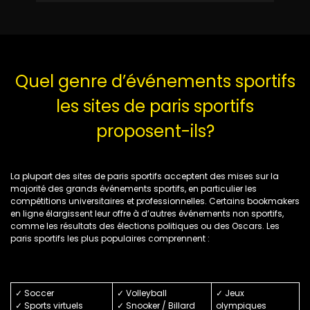
Quel genre d’événements sportifs
les sites de paris sportifs
proposent-ils?
La plupart des sites de paris sportifs acceptent des mises sur la
majorité des grands événements sportifs, en particulier les
compétitions universitaires et professionnelles. Certains bookmakers
en ligne élargissent leur offre à d’autres événements non sportifs,
comme les résultats des élections politiques ou des Oscars. Les
paris sportifs les plus populaires comprennent :
✓ Soccer
✓ Volleyball
✓ Jeux
✓ Sports virtuels
✓ Snooker / Billard
olympiques