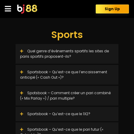
Skip
to
Sign Up
content
Sports
Quel genre d’événements sportifs les sites de
paris sportifs proposent-ils?
Sportsbook – Qu’est-ce que l’encaissement
anticipé (« Cash Out »)?
Spotsbook – Comment créer un pari combiné
(« Mix Parlay ») / pari multiple?
Sportsbook – Qu’est-ce que le 1X2?
Sportsbook – Qu’est-ce que le pari futur («