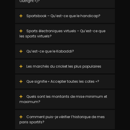
Outright »)?
Sportsbook – Qu’est-ce que le handicap?
Sports électroniques virtuels – Qu’est-ce que
les sports virtuels?
Qu’est-ce que le Kabaddi?
Les marchés du cricket les plus populaires
Que signifie « Accepter toutes les cotes »?
Quels sont les montants de mise minimum et
maximum?
Comment puis-je vérifier l’historique de mes
paris sportifs?