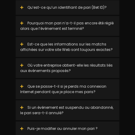
Qu’est-ce qu’un identifiant de pari (Bet ID)?
Pourquoi mon pari n’a-t-il pas encore été réglé
alors que l’événement est terminé?
Est-ce que les informations sur les matchs
affichées sur votre site Web sont toujours exactes?
Où votre entreprise obtient-elle les résultats liés
aux événements proposés?
Que se passe-t-il si je perds ma connexion
Internet pendant que je place mes paris?
Si un événement est suspendu ou abandonné,
le pari sera-t-il annulé?
Puis-je modifier ou annuler mon pari ?