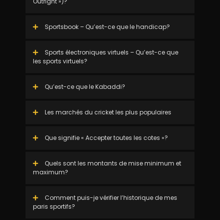
Outright »)?
Sportsbook – Qu’est-ce que le handicap?
Sports électroniques virtuels – Qu’est-ce que
les sports virtuels?
Qu’est-ce que le Kabaddi?
Les marchés du cricket les plus populaires
Que signifie « Accepter toutes les cotes »?
Quels sont les montants de mise minimum et
maximum?
Comment puis-je vérifier l’historique de mes
paris sportifs?