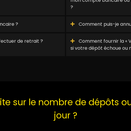
mon compte bancaire ou m
?
ncaire ?
Comment puis-je annul
ectuer de retrait ?
Comment fournir la « 
si votre dépôt échoue ou n
mite sur le nombre de dépôts ou
jour ?