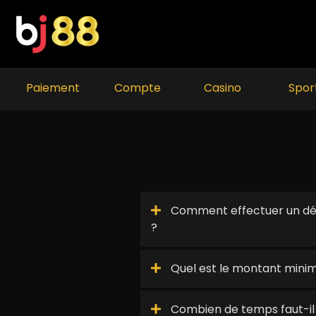
Skip
to
content
Paiement
Compte
Casino
Spor
Comment effectuer un dép
?
Quel est le montant mini
Combien de temps faut-il 