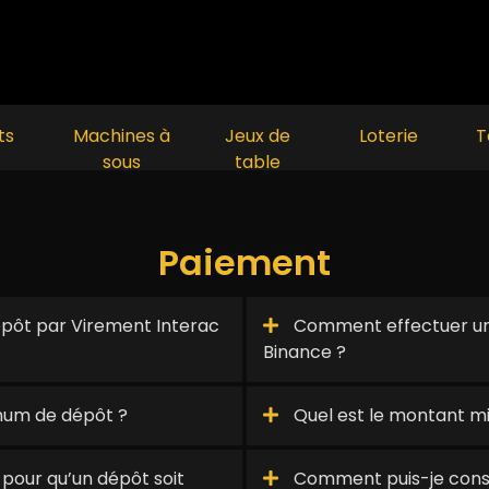
ts
Machines à
Jeux de
Loterie
T
sous
table
Paiement
ôt par Virement Interac
Comment effectuer un
Binance ?
mum de dépôt ?
Quel est le montant m
pour qu’un dépôt soit
Comment puis-je consul