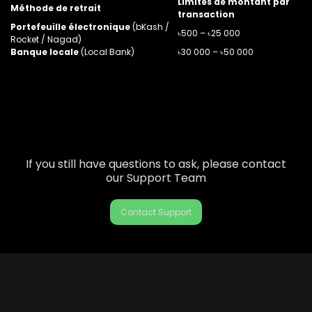
Limites de montant par
Méthode de retrait
transaction
Portefeuille électronique
(bKash /
৳500 – ৳25 000
Rocket / Nagad)
Banque locale
(Local Bank)
৳30 000 – ৳50 000
If you still have questions to ask, please contact
our Support Team
Contact Support