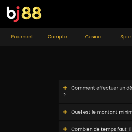
Skip
to
content
Paiement
Compte
Casino
Spor
Comment effectuer un dép
?
Quel est le montant mini
Combien de temps faut-il 