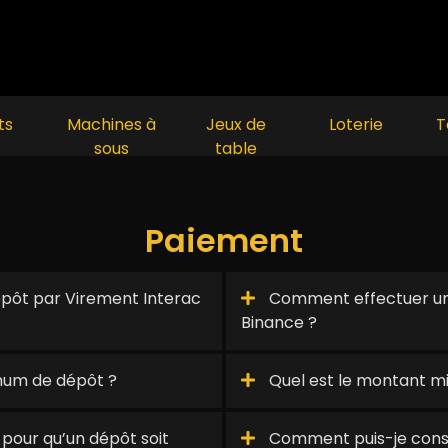
ts
Machines à
Jeux de
Loterie
T
sous
table
Paiement
ôt par Virement Interac
Comment effectuer un
Binance ?
mum de dépôt ?
Quel est le montant m
pour qu’un dépôt soit
Comment puis-je consul