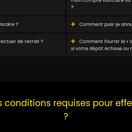
mon compte bancaire ou m
?
ncaire ?
Comment puis-je annul
ectuer de retrait ?
Comment fournir la « 
si votre dépôt échoue ou n
s conditions requises pour effe
?