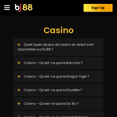
Skip
to
Sign Up
content
Casino
Quels types de jeux de casino en direct sont
disponibles sur BJ88 ?
Casino – Qu’est-ce que le Baccara ?
Casino – Qu’est-ce que le Dragon Tiger ?
Casino – Qu’est-ce que la Roulette ?
Casino – Qu’est-ce que le Sic Bo ?