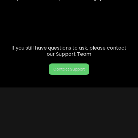
If you still have questions to ask, please contact
our Support Team
Contact Support