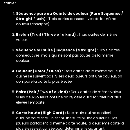
faible :
Séquence pure ou Quinte de couleur (Pure Sequence /
Straight Flush) :
Trois cartes consécutives de la même
couleur (enseigne).
Brelan (Trail / Three of a kind) :
Trois cartes de même
valeur.
Séquence ou Suite (Sequence / Straight) :
Trois cartes
consécutives, mais qui ne sont pas toutes de la même
couleur.
Couleur (Color / Flush) :
Trois cartes de la même couleur
qui ne se suivent pas. Si les deux joueurs ont une couleur, on
compare la carte la plus élevée.
Paire (Pair / Two of a kind) :
Deux cartes de même valeur.
Si les deux joueurs ont une paire, celle qui a la valeur la plus
élevée l’emporte.
Carte haute (High Card) :
Une main qui ne contient
aucune paire et qui n’est ni une suite ni une couleur. Si les
joueurs partagent la même carte haute, la deuxième carte la
plus élevée est utilisée pour déterminer le gagnant.