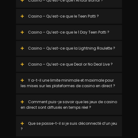
Casino – Qu’est-ce que l’Andar Bahar ?
Casino – Qu’est-ce que le Teen Patti ?
Casino – Qu’est-ce que le 1 Day Teen Patti ?
Casino – Qu’est-ce que la Lightning Roulette ?
Casino – Qu’est-ce que Deal or No Deal Live ?
Y a-t-il une limite minimale et maximale pour
les mises sur les plateformes de casino en direct ?
Comment puis-je savoir que les jeux de casino
en direct sont diffusés en temps réel ?
Que se passe-t-il si je suis déconnecté d’un jeu
?