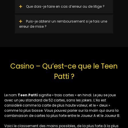
Que dois-je faire en cas d’erreur ou de litige ?
Puis-je obtenir un remboursement si je fais une
erreur de mise ?
Casino – Qu’est-ce que le Teen
Patti ?
Le nom
Teen Patti
signifie « trois cartes » en hindi. Le jeu se joue
avec un jeu standard de 52 cartes, sans les jokers. L’As est
considéré comme la carte de plus haute valeur, et le « deux »
comme la plus basse. Vous pouvez parier sur la main qui aura la
combinaison de cartes la plus forte entre le Joueur A et le Joueur B.
Voici le classement des mains possibles, de la plus forte à la plus