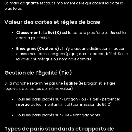
La main gagnante est tout simplement celle qui obtient la carte la
plus forte.
Valeur des cartes et règles de base
Classement :
Le
Roi (K)
est la carte la plus forte et l’
As
est la
carte la plus faible.
Enseignes (Couleurs) :
Il n’y a aucune distinction ni aucun
classement des enseignes (pique, cœur, carreau, trèfle). Seule
la valeur numérique ou nominale compte.
Gestion de l’Égalité (Tie)
Si la manche se termine par une
Égalité
(le Dragon et le Tigre
reçoivent des cartes de même valeur) :
Tous les paris placés sur « Dragon » ou « Tiger » perdent
la
moitié
de leur montant initial (commission de 50 %).
Tous les paris placés sur « Tie » sont gagnants.
Types de paris standards et rapports de