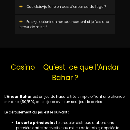
Que dois-je faire en cas d’erreur ou de litige ?
Puis-je obtenir un remboursement si je fais une
erreur de mise ?
Casino – Qu’est-ce que l’Andar
Bahar ?
L’
Andar Bahar
est un jeu de hasard très simple offrant une chance
sur deux (50/50), qui se joue avec un seul jeu de cartes.
Le déroulement du jeu est le suivant :
La carte principale :
Le croupier distribue d’abord une
première carte face visible au milieu de la table, appelée la