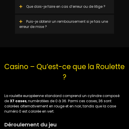
Que dois-je faire en cas d’erreur ou de litige ?
Puis-je obtenir un remboursement si je fais une
erreur de mise ?
Casino – Qu’est-ce que la Roulette
?
La roulette européenne standard comprend un cylindre composé
de
37 cases
, numérotées de 0 à 36. Parmi ces cases, 36 sont
colorées alternativement en rouge et en noir, tandis que la case
numéro 0 est colorée en vert.
Déroulement du jeu