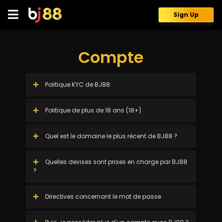
Skip
to
Sign Up
content
Compte
Politique KYC de BJ88
Politique de plus de 18 ans (18+)
Quel est le domaine le plus récent de BJ88 ?
Quelles devises sont prises en charge par BJ88
?
Directives concernant le mot de passe