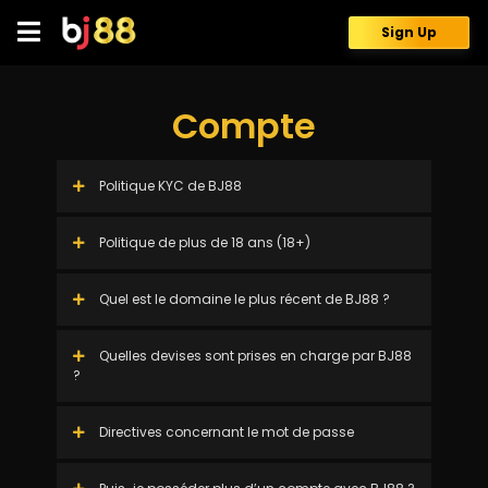
Skip
to
Sign Up
content
Compte
Politique KYC de BJ88
Politique de plus de 18 ans (18+)
Quel est le domaine le plus récent de BJ88 ?
Quelles devises sont prises en charge par BJ88
?
Directives concernant le mot de passe