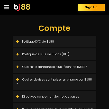
Skip
to
Sign Up
content
Compte
Politique KYC de BJ88
Politique de plus de 18 ans (18+)
Quel est le domaine le plus récent de BJ88 ?
Quelles devises sont prises en charge par BJ88
?
Directives concernant le mot de passe