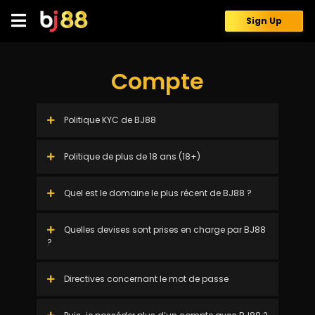
Skip
to
Sign Up
content
Compte
Politique KYC de BJ88
Politique de plus de 18 ans (18+)
Quel est le domaine le plus récent de BJ88 ?
Quelles devises sont prises en charge par BJ88
?
Directives concernant le mot de passe