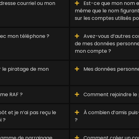
resse courriel ou mon
Est-ce que mon nom enr
même que le nom figurant 
sur les comptes utilisés po
avec mon téléphone ?
Avez-vous d’autres cons
de mes données personnel
mon compte ?
 le piratage de mon
Mes données personnell
mme RAF ?
Comment rejoindre le
t et je n’ai pas reçu le
À combien d’amis puis
i ?
?
ogramme de parrainage
Comment créer un co