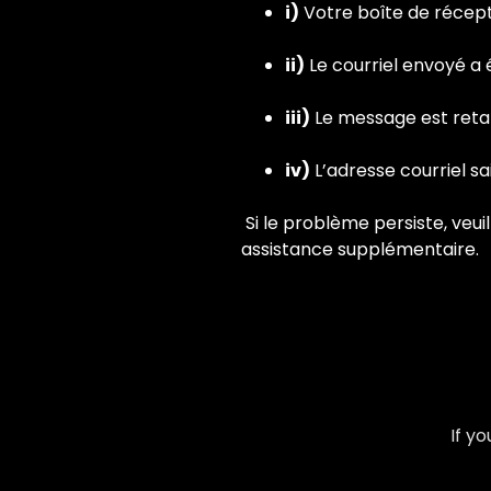
i)
Votre boîte de récept
ii)
Le courriel envoyé a 
iii)
Le message est reta
iv)
L’adresse courriel sai
Si le problème persiste, veui
assistance supplémentaire.
If y