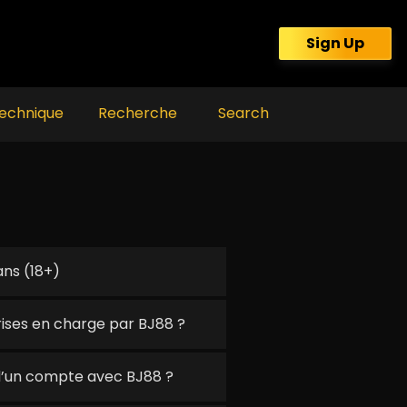
Sign Up
echnique
Recherche
Search
ans (18+)
rises en charge par BJ88 ?
d’un compte avec BJ88 ?