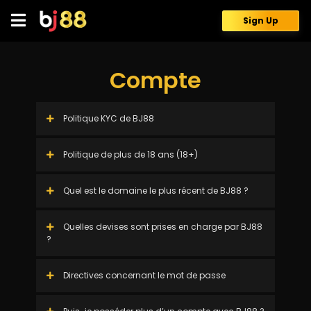
Skip
to
Sign Up
content
Compte
Politique KYC de BJ88
Politique de plus de 18 ans (18+)
Quel est le domaine le plus récent de BJ88 ?
Quelles devises sont prises en charge par BJ88
?
Directives concernant le mot de passe