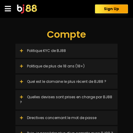
Skip
to
Sign Up
content
Compte
Politique KYC de BJ88
Politique de plus de 18 ans (18+)
Quel est le domaine le plus récent de BJ88 ?
Quelles devises sont prises en charge par BJ88
?
Directives concernant le mot de passe