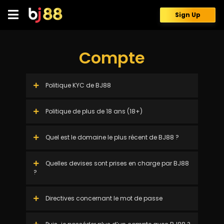
Skip
to
Sign Up
content
Compte
Politique KYC de BJ88
Politique de plus de 18 ans (18+)
Quel est le domaine le plus récent de BJ88 ?
Quelles devises sont prises en charge par BJ88
?
Directives concernant le mot de passe